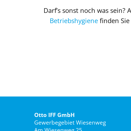
Darf’s sonst noch was sein?
Betriebshygiene
finden Sie
Otto IFF GmbH
Gewerbegebiet Wiesenweg
Am Wiesenweg 25