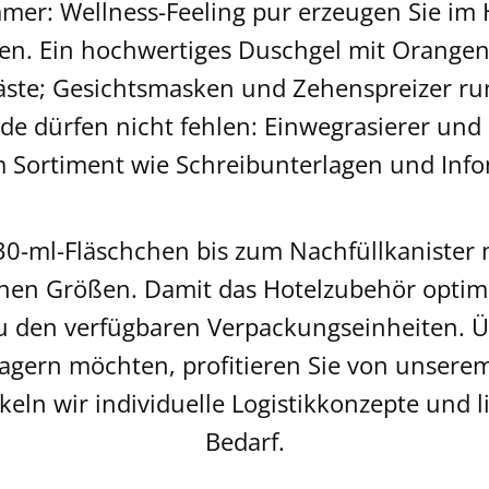
mmer: Wellness-Feeling pur erzeugen Sie i
n. Ein hochwertiges Duschgel mit Orangenn
äste; Gesichtsmasken und Zehenspreizer ru
e dürfen nicht fehlen: Einwegrasierer und S
 Sortiment wie Schreibunterlagen und Inf
-ml-Fläschchen bis zum Nachfüllkanister mi
nen Größen. Damit das Hotelzubehör optim
 zu den verfügbaren Verpackungseinheiten. Ü
gern möchten, profitieren Sie von unserem 
ln wir individuelle Logistikkonzepte und 
Bedarf.