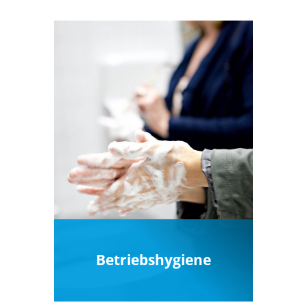
Betriebsfarben oder Ihrem
Logo
Betriebshygiene
Praktische Spendersysteme
und hochwertige