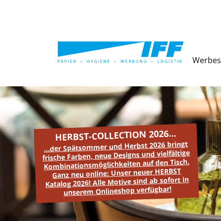
Werbes
HERBST-COLLECTION 2026...
...der Spätsommer und Herbst 2026 bringt
frische Farben, neue Designs und vielfältige
Kombinationsmöglichkeiten auf den Tisch.
Ganz neu online: Unser neuer HERBST
Katalog 2026! Alle Motive sind ab sofort in
unserem Onlineshop verfügbar!