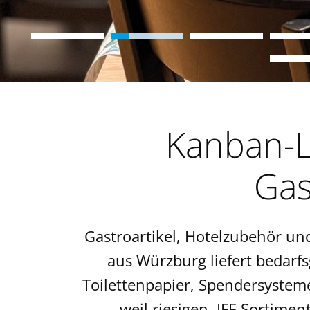
Kanban-L
Gas
Gastroartikel, Hotelzubehör und
aus Würzburg liefert bedarf
Toilettenpapier, Spendersystem
weil riesigen, IFF-Sortime