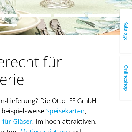
Kataloge
recht für
Onlineshop
erie
ban-Lieferung? Die Otto IFF GmbH
 beispielsweise
Speisekarten
,
für Gläser
. Im hoch attraktiven,
ietten,
Motivservietten
und