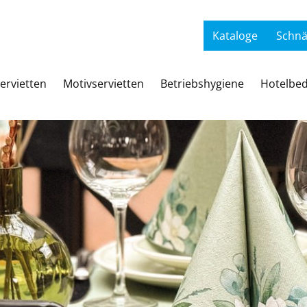
Kataloge
Schn
ervietten
Motivservietten
Betriebshygiene
Hotelbed
Werb
Bet
Mot
G