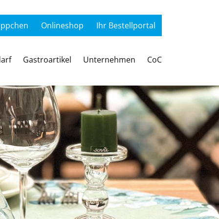
äppchen
Onlineshop
Ihr Bestellportal
arf
Gastroartikel
Unternehmen
CoC
eservietten
riebshygiene
ivservietten
astrobedarf
Hotelbedarf